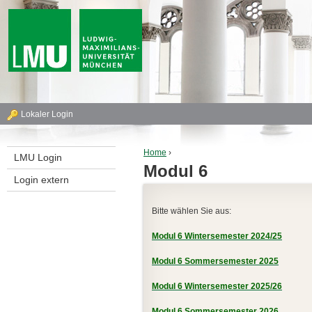
Jump to navigation
T
Lokaler Login
o
Home
›
LMU Login
p
Modul 6
You are here
Login extern
L
Bitte wählen Sie aus:
o
Modul 6 Wintersemester 2024/25
g
Modul 6 Sommersemester 2025
i
Modul 6 Wintersemester 2025/26
n
Modul 6 Sommersemester 2026