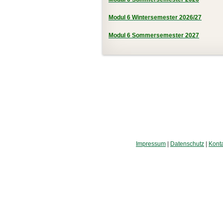
M
Modul 6 Wintersemester 2026/27
e
Modul 6 Sommersemester 2027
n
u
Impressum
|
Datenschutz
|
Kont