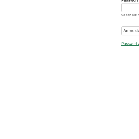
Passwort
M
e
Geben Sie h
n
u
Passwort 