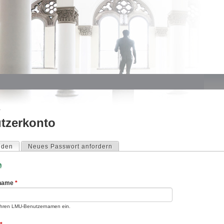
Jump to navigation
›
tzerkonto
nd hier
lden
(aktiver Reiter)
Neues Passwort anfordern
Reiter
n
rname
*
hren LMU-Benutzernamen ein.