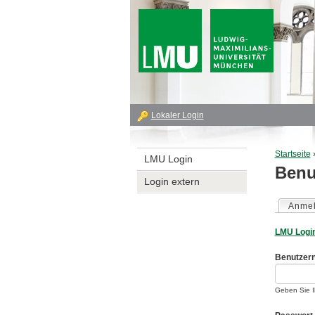
T
Lokaler Login
o
Startseite
LMU Login
p
Benu
Sie si
Login extern
L
Anme
Haupt-
o
LMU Logi
g
Benutze
i
Geben Sie I
n