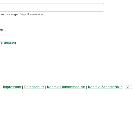
*
ier das zugehörige Passwort an.
vergessen
Impressum
|
Datenschutz
|
Kontakt Humanmedizin
|
Kontakt Zahnmedizin
|
FAQ